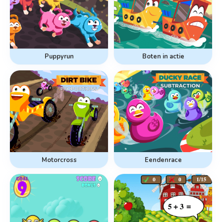
Puppyrun
Boten in actie
Motorcross
Eendenrace